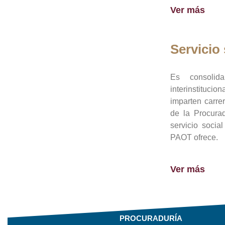
Ver más
Servicio 
Es consolid
interinstituci
imparten carre
de la Procura
servicio socia
PAOT ofrece.
Ver más
PROCURADURÍA