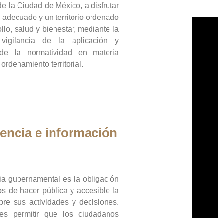
de la Ciudad de México, a disfrutar
 adecuado y un territorio ordenado
llo, salud y bienestar, mediante la
vigilancia de la aplicación y
 de la normatividad en materia
 ordenamiento territorial.
encia e información
ia gubernamental es la obligación
os de hacer pública y accesible la
bre sus actividades y decisiones.
es permitir que los ciudadanos