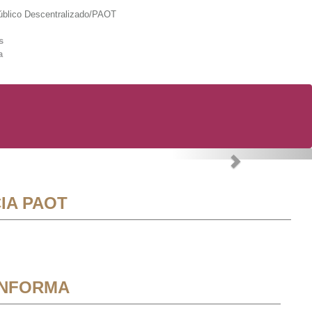
lico Descentralizado/PAOT
s
a
Next
IA PAOT
INFORMA