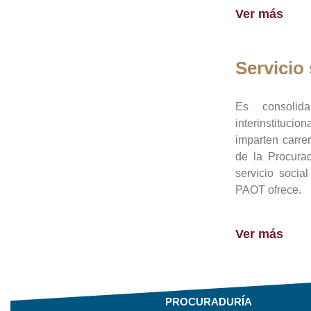
Ver más
Servicio 
Es consolid
interinstituci
imparten carre
de la Procura
servicio socia
PAOT ofrece.
Ver más
PROCURADURÍA