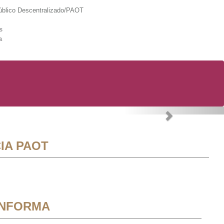
lico Descentralizado/PAOT
s
a
Next
IA PAOT
INFORMA