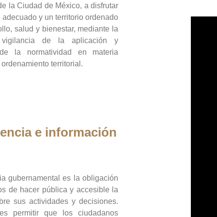
de la Ciudad de México, a disfrutar
 adecuado y un territorio ordenado
llo, salud y bienestar, mediante la
vigilancia de la aplicación y
 de la normatividad en materia
 ordenamiento territorial.
encia e información
ia gubernamental es la obligación
os de hacer pública y accesible la
bre sus actividades y decisiones.
es permitir que los ciudadanos