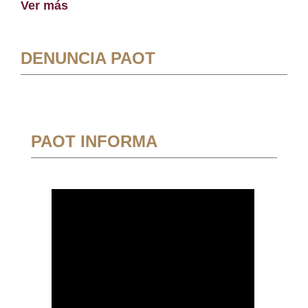
Ver más
DENUNCIA PAOT
PAOT INFORMA