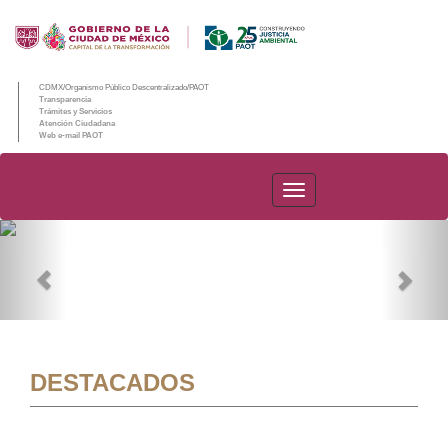
CDMX/Organismo Público Descentralizado/PAOT
Transparencia
Trámites y Servicios
Atención Ciudadana
Web e-mail PAOT
PAOT
Previous
Nex
DESTACADOS