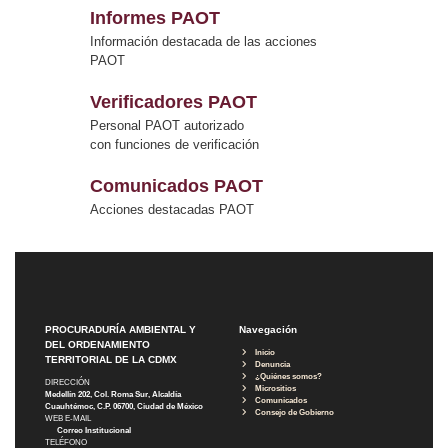
Informes PAOT
Información destacada de las acciones
PAOT
Verificadores PAOT
Personal PAOT autorizado
con funciones de verificación
Comunicados PAOT
Acciones destacadas PAOT
PROCURADURÍA AMBIENTAL Y
Navegación
DEL ORDENAMIENTO
Inicio
TERRITORIAL DE LA CDMX
Denuncia
¿Quiénes somos?
DIRECCIÓN
Micrositios
Medellín 202, Col. Roma Sur, Alcaldía
Comunicados
Cuauhtémoc, C.P. 06700, Ciudad de México
Consejo de Gobierno
WEB E-MAIL
Correo Institucional
TELÉFONO