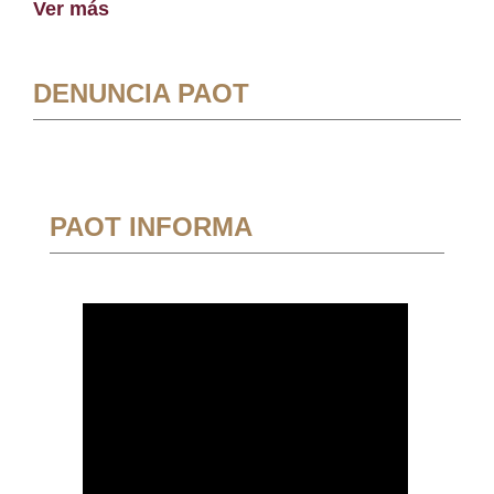
Ver más
DENUNCIA PAOT
PAOT INFORMA