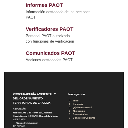
Informes PAOT
Información destacada de las acciones
PAOT
Verificadores PAOT
Personal PAOT autorizado
con funciones de verificación
Comunicados PAOT
Acciones destacadas PAOT
PROCURADURÍA AMBIENTAL Y
Navegación
DEL ORDENAMIENTO
Inicio
TERRITORIAL DE LA CDMX
Denuncia
¿Quiénes somos?
DIRECCIÓN
Micrositios
Medellín 202, Col. Roma Sur, Alcaldía
Comunicados
Cuauhtémoc, C.P. 06700, Ciudad de México
Consejo de Gobierno
WEB E-MAIL
Correo Institucional
TELÉFONO