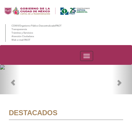
CDMX/Organismo Público Descentralizado/PAOT
Transparencia
Trámites y Servicios
Atención Ciudadana
Web e-mail PAOT
PAOT
Previous
Nex
DESTACADOS