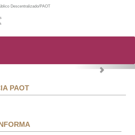
lico Descentralizado/PAOT
s
a
Next
IA PAOT
INFORMA