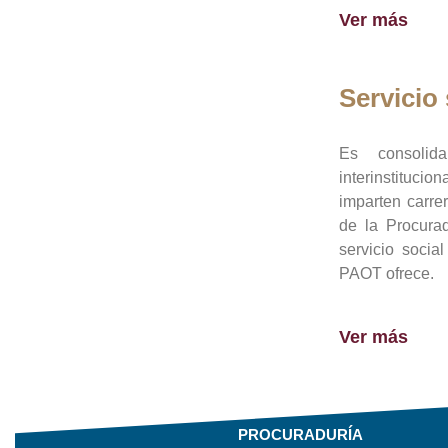
Ver más
Servicio 
Es consolid
interinstituci
imparten carre
de la Procura
servicio socia
PAOT ofrece.
Ver más
PROCURADURÍA