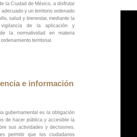
de la Ciudad de México, a disfrutar
 adecuado y un territorio ordenado
llo, salud y bienestar, mediante la
vigilancia de la aplicación y
 de la normatividad en materia
 ordenamiento territorial.
encia e información
ia gubernamental es la obligación
os de hacer pública y accesible la
bre sus actividades y decisiones.
es permitir que los ciudadanos