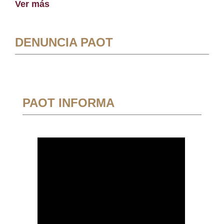
Ver más
DENUNCIA PAOT
PAOT INFORMA