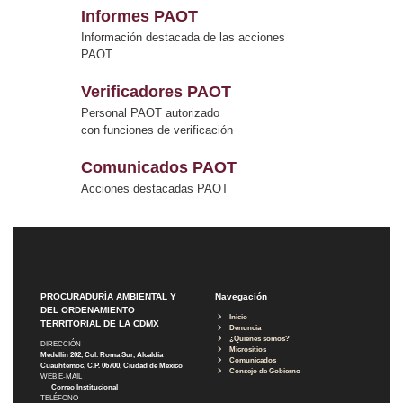
Informes PAOT
Información destacada de las acciones
PAOT
Verificadores PAOT
Personal PAOT autorizado
con funciones de verificación
Comunicados PAOT
Acciones destacadas PAOT
PROCURADURÍA AMBIENTAL Y
Navegación
DEL ORDENAMIENTO
Inicio
TERRITORIAL DE LA CDMX
Denuncia
¿Quiénes somos?
DIRECCIÓN
Micrositios
Medellín 202, Col. Roma Sur, Alcaldía
Comunicados
Cuauhtémoc, C.P. 06700, Ciudad de México
Consejo de Gobierno
WEB E-MAIL
Correo Institucional
TELÉFONO