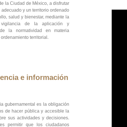
de la Ciudad de México, a disfrutar
 adecuado y un territorio ordenado
llo, salud y bienestar, mediante la
vigilancia de la aplicación y
 de la normatividad en materia
 ordenamiento territorial.
encia e información
ia gubernamental es la obligación
os de hacer pública y accesible la
bre sus actividades y decisiones.
es permitir que los ciudadanos