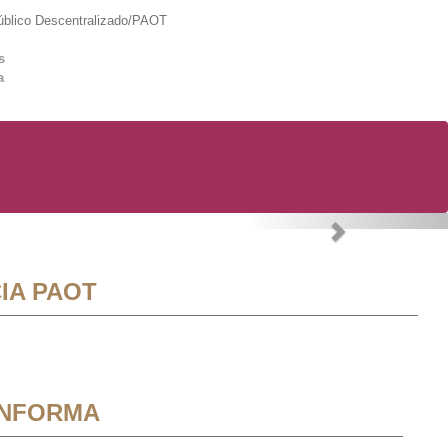
lico Descentralizado/PAOT
s
a
Next
IA PAOT
INFORMA