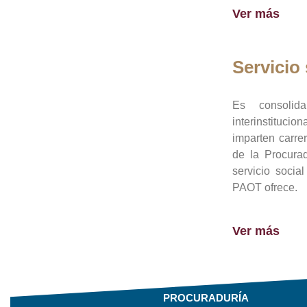
Ver más
Servicio 
Es consolid
interinstituci
imparten carre
de la Procura
servicio socia
PAOT ofrece.
Ver más
PROCURADURÍA