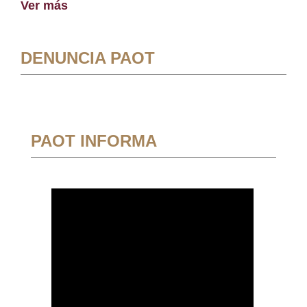
Ver más
DENUNCIA PAOT
PAOT INFORMA