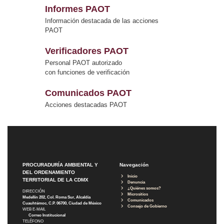
Informes PAOT
Información destacada de las acciones
PAOT
Verificadores PAOT
Personal PAOT autorizado
con funciones de verificación
Comunicados PAOT
Acciones destacadas PAOT
PROCURADURÍA AMBIENTAL Y
Navegación
DEL ORDENAMIENTO
Inicio
TERRITORIAL DE LA CDMX
Denuncia
¿Quiénes somos?
DIRECCIÓN
Micrositios
Medellín 202, Col. Roma Sur, Alcaldía
Comunicados
Cuauhtémoc, C.P. 06700, Ciudad de México
Consejo de Gobierno
WEB E-MAIL
Correo Institucional
TELÉFONO