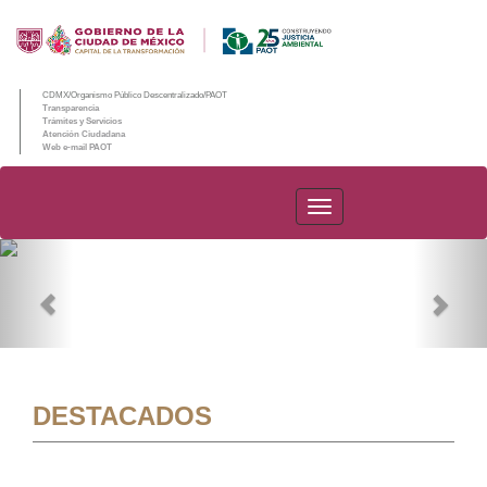
CDMX/Organismo Público Descentralizado/PAOT
Transparencia
Trámites y Servicios
Atención Ciudadana
Web e-mail PAOT
PAOT
Previous
Nex
DESTACADOS