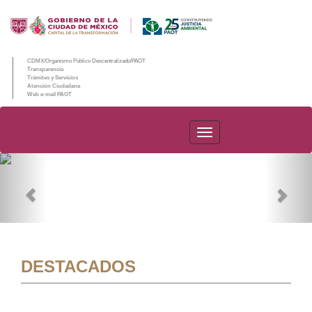
CDMX/Organismo Público Descentralizado/PAOT
Transparencia
Trámites y Servicios
Atención Ciudadana
Web e-mail PAOT
PAOT
Previous
Nex
DESTACADOS