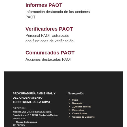
Informes PAOT
Información destacada de las acciones
PAOT
Verificadores PAOT
Personal PAOT autorizado
con funciones de verificación
Comunicados PAOT
Acciones destacadas PAOT
PROCURADURÍA AMBIENTAL Y
Navegación
DEL ORDENAMIENTO
Inicio
TERRITORIAL DE LA CDMX
Denuncia
¿Quiénes somos?
DIRECCIÓN
Micrositios
Medellín 202, Col. Roma Sur, Alcaldía
Comunicados
Cuauhtémoc, C.P. 06700, Ciudad de México
Consejo de Gobierno
WEB E-MAIL
Correo Institucional
TELÉFONO