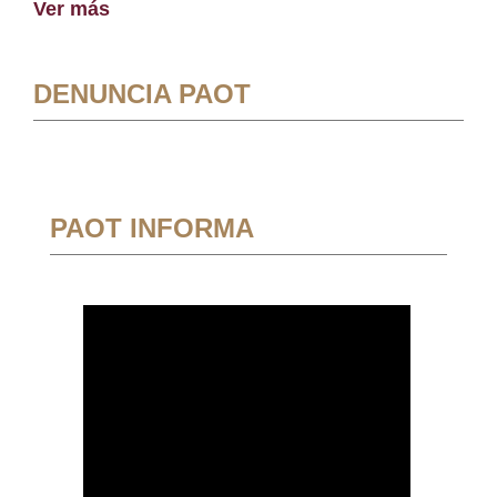
Ver más
DENUNCIA PAOT
PAOT INFORMA