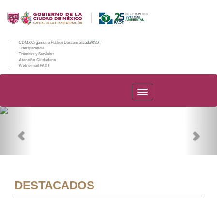
CDMX/Organismo Público Descentralizado/PAOT
Transparencia
Trámites y Servicios
Atención Ciudadana
Web e-mail PAOT
PAOT
Previous
Nex
DESTACADOS