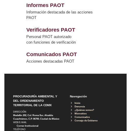
Informes PAOT
Información destacada de las acciones
PAOT
Verificadores PAOT
Personal PAOT autorizado
con funciones de verificación
Comunicados PAOT
Acciones destacadas PAOT
PROCURADURÍA AMBIENTAL Y
Navegación
DEL ORDENAMIENTO
Inicio
TERRITORIAL DE LA CDMX
Denuncia
¿Quiénes somos?
DIRECCIÓN
Micrositios
Medellín 202, Col. Roma Sur, Alcaldía
Comunicados
Cuauhtémoc, C.P. 06700, Ciudad de México
Consejo de Gobierno
WEB E-MAIL
Correo Institucional
TELÉFONO