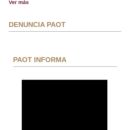
Ver más
DENUNCIA PAOT
PAOT INFORMA