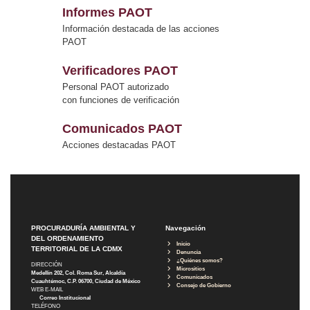
Informes PAOT
Información destacada de las acciones
PAOT
Verificadores PAOT
Personal PAOT autorizado
con funciones de verificación
Comunicados PAOT
Acciones destacadas PAOT
PROCURADURÍA AMBIENTAL Y
Navegación
DEL ORDENAMIENTO
Inicio
TERRITORIAL DE LA CDMX
Denuncia
¿Quiénes somos?
DIRECCIÓN
Micrositios
Medellín 202, Col. Roma Sur, Alcaldía
Comunicados
Cuauhtémoc, C.P. 06700, Ciudad de México
Consejo de Gobierno
WEB E-MAIL
Correo Institucional
TELÉFONO