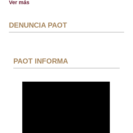
Ver más
DENUNCIA PAOT
PAOT INFORMA