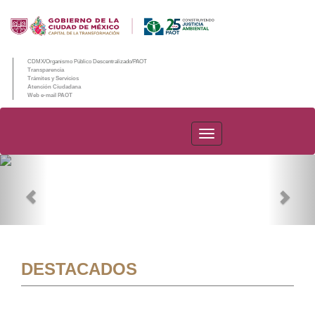
CDMX/Organismo Público Descentralizado/PAOT
Transparencia
Trámites y Servicios
Atención Ciudadana
Web e-mail PAOT
PAOT
Previous
Nex
DESTACADOS