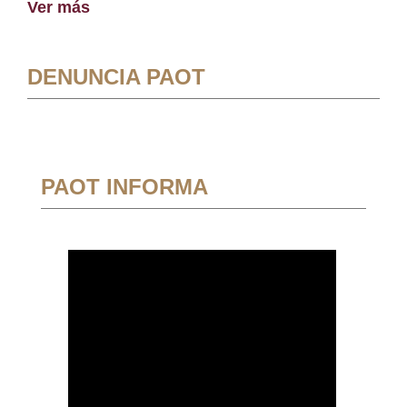
Ver más
DENUNCIA PAOT
PAOT INFORMA