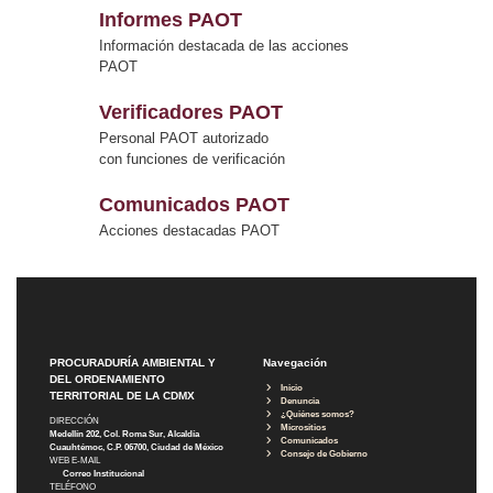
Informes PAOT
Información destacada de las acciones
PAOT
Verificadores PAOT
Personal PAOT autorizado
con funciones de verificación
Comunicados PAOT
Acciones destacadas PAOT
PROCURADURÍA AMBIENTAL Y
Navegación
DEL ORDENAMIENTO
Inicio
TERRITORIAL DE LA CDMX
Denuncia
¿Quiénes somos?
DIRECCIÓN
Micrositios
Medellín 202, Col. Roma Sur, Alcaldía
Comunicados
Cuauhtémoc, C.P. 06700, Ciudad de México
Consejo de Gobierno
WEB E-MAIL
Correo Institucional
TELÉFONO