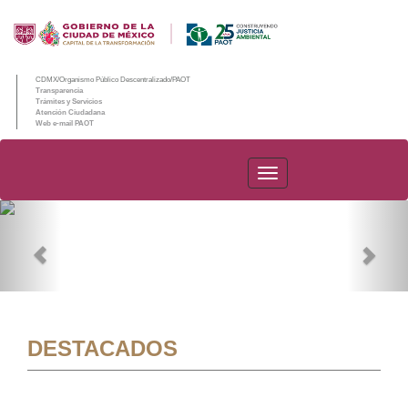
CDMX/Organismo Público Descentralizado/PAOT
Transparencia
Trámites y Servicios
Atención Ciudadana
Web e-mail PAOT
PAOT
Previous
Nex
DESTACADOS