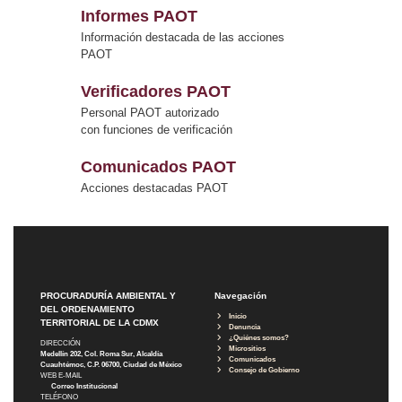
Informes PAOT
Información destacada de las acciones
PAOT
Verificadores PAOT
Personal PAOT autorizado
con funciones de verificación
Comunicados PAOT
Acciones destacadas PAOT
PROCURADURÍA AMBIENTAL Y
Navegación
DEL ORDENAMIENTO
Inicio
TERRITORIAL DE LA CDMX
Denuncia
¿Quiénes somos?
DIRECCIÓN
Micrositios
Medellín 202, Col. Roma Sur, Alcaldía
Comunicados
Cuauhtémoc, C.P. 06700, Ciudad de México
Consejo de Gobierno
WEB E-MAIL
Correo Institucional
TELÉFONO