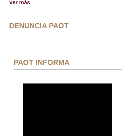
Ver más
DENUNCIA PAOT
PAOT INFORMA