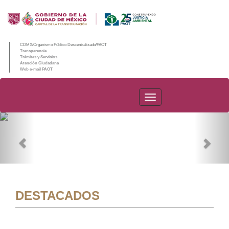
CDMX/Organismo Público Descentralizado/PAOT
Transparencia
Trámites y Servicios
Atención Ciudadana
Web e-mail PAOT
PAOT
Previous
Nex
DESTACADOS