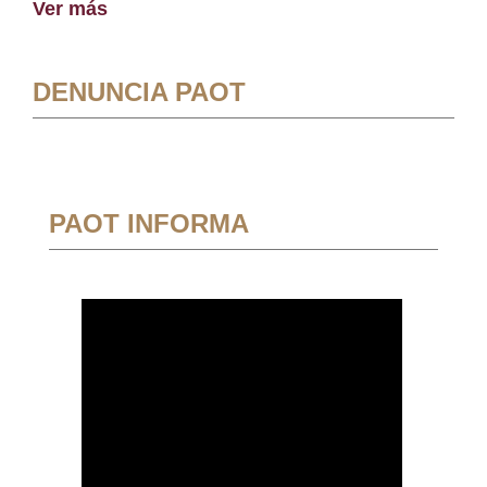
Ver más
DENUNCIA PAOT
PAOT INFORMA