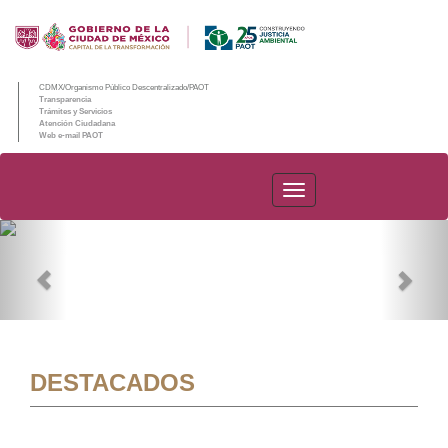
CDMX/Organismo Público Descentralizado/PAOT
Transparencia
Trámites y Servicios
Atención Ciudadana
Web e-mail PAOT
PAOT
Previous
Nex
DESTACADOS