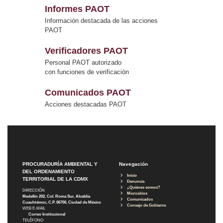
Informes PAOT
Información destacada de las acciones
PAOT
Verificadores PAOT
Personal PAOT autorizado
con funciones de verificación
Comunicados PAOT
Acciones destacadas PAOT
PROCURADURÍA AMBIENTAL Y
Navegación
DEL ORDENAMIENTO
Inicio
TERRITORIAL DE LA CDMX
Denuncia
¿Quiénes somos?
DIRECCIÓN
Micrositios
Medellín 202, Col. Roma Sur, Alcaldía
Comunicados
Cuauhtémoc, C.P. 06700, Ciudad de México
Consejo de Gobierno
WEB E-MAIL
Correo Institucional
TELÉFONO