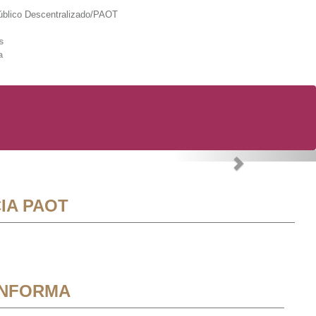
lico Descentralizado/PAOT
s
a
Next
IA PAOT
INFORMA