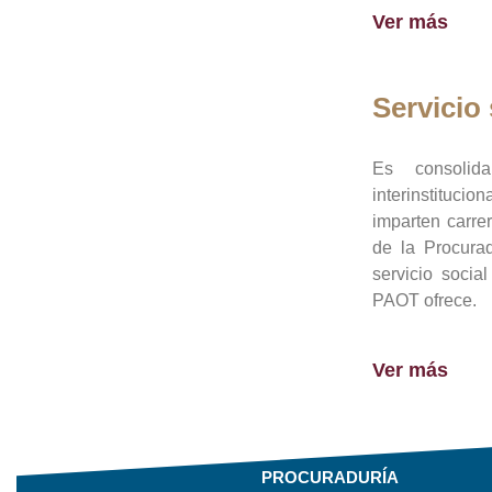
Ver más
Servicio 
Es consolid
interinstituci
imparten carre
de la Procura
servicio socia
PAOT ofrece.
Ver más
PROCURADURÍA