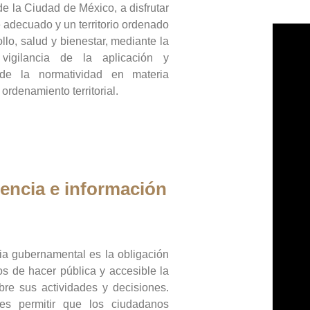
de la Ciudad de México, a disfrutar
 adecuado y un territorio ordenado
llo, salud y bienestar, mediante la
vigilancia de la aplicación y
 de la normatividad en materia
 ordenamiento territorial.
encia e información
ia gubernamental es la obligación
os de hacer pública y accesible la
bre sus actividades y decisiones.
es permitir que los ciudadanos