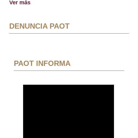
Ver más
DENUNCIA PAOT
PAOT INFORMA