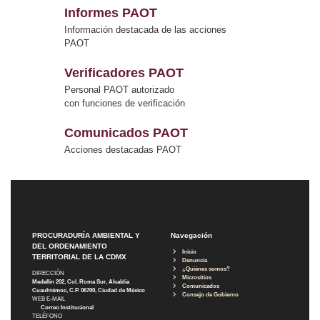
Informes PAOT
Información destacada de las acciones
PAOT
Verificadores PAOT
Personal PAOT autorizado
con funciones de verificación
Comunicados PAOT
Acciones destacadas PAOT
PROCURADURÍA AMBIENTAL Y
Navegación
DEL ORDENAMIENTO
Inicio
TERRITORIAL DE LA CDMX
Denuncia
¿Quiénes somos?
DIRECCIÓN
Micrositios
Medellín 202, Col. Roma Sur, Alcaldía
Comunicados
Cuauhtémoc, C.P. 06700, Ciudad de México
Consejo de Gobierno
WEB E-MAIL
Correo Institucional
TELÉFONO