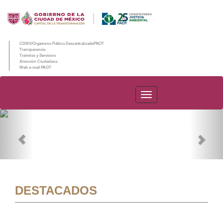
CDMX/Organismo Público Descentralizado/PAOT
Transparencia
Trámites y Servicios
Atención Ciudadana
Web e-mail PAOT
PAOT
Previous
Nex
DESTACADOS