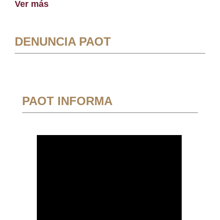
Ver más
DENUNCIA PAOT
PAOT INFORMA