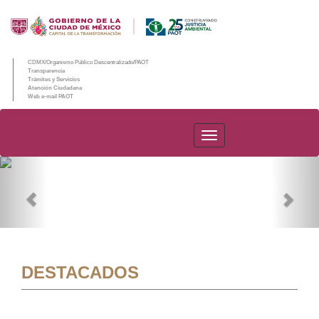
CDMX/Organismo Público Descentralizado/PAOT
Transparencia
Trámites y Servicios
Atención Ciudadana
Web e-mail PAOT
PAOT
Previous
Nex
DESTACADOS