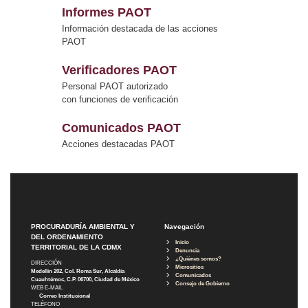
Informes PAOT
Información destacada de las acciones
PAOT
Verificadores PAOT
Personal PAOT autorizado
con funciones de verificación
Comunicados PAOT
Acciones destacadas PAOT
PROCURADURÍA AMBIENTAL Y
Navegación
DEL ORDENAMIENTO
Inicio
TERRITORIAL DE LA CDMX
Denuncia
¿Quiénes somos?
DIRECCIÓN
Micrositios
Medellín 202, Col. Roma Sur, Alcaldía
Comunicados
Cuauhtémoc, C.P. 06700, Ciudad de México
Consejo de Gobierno
WEB E-MAIL
Correo Institucional
TELÉFONO