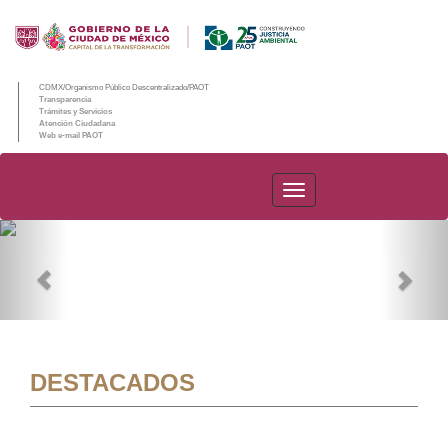
CDMX/Organismo Público Descentralizado/PAOT
Transparencia
Trámites y Servicios
Atención Ciudadana
Web e-mail PAOT
PAOT
Previous
Nex
DESTACADOS