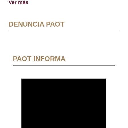
Ver más
DENUNCIA PAOT
PAOT INFORMA