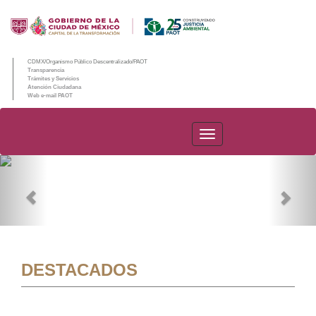
CDMX/Organismo Público Descentralizado/PAOT
Transparencia
Trámites y Servicios
Atención Ciudadana
Web e-mail PAOT
PAOT
Previous
Nex
DESTACADOS