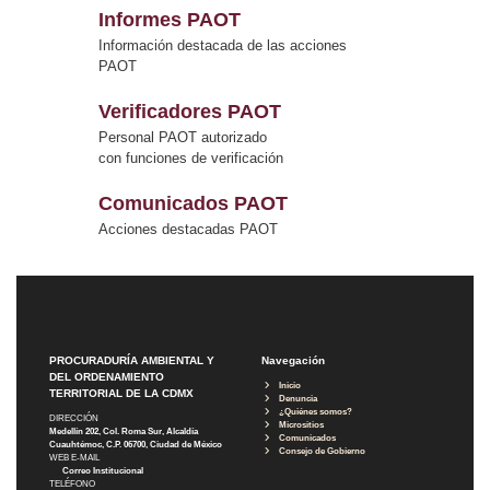
Informes PAOT
Información destacada de las acciones
PAOT
Verificadores PAOT
Personal PAOT autorizado
con funciones de verificación
Comunicados PAOT
Acciones destacadas PAOT
PROCURADURÍA AMBIENTAL Y
Navegación
DEL ORDENAMIENTO
Inicio
TERRITORIAL DE LA CDMX
Denuncia
¿Quiénes somos?
DIRECCIÓN
Micrositios
Medellín 202, Col. Roma Sur, Alcaldía
Comunicados
Cuauhtémoc, C.P. 06700, Ciudad de México
Consejo de Gobierno
WEB E-MAIL
Correo Institucional
TELÉFONO