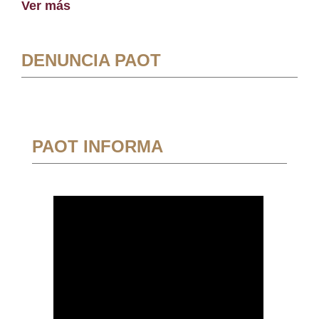
Ver más
DENUNCIA PAOT
PAOT INFORMA