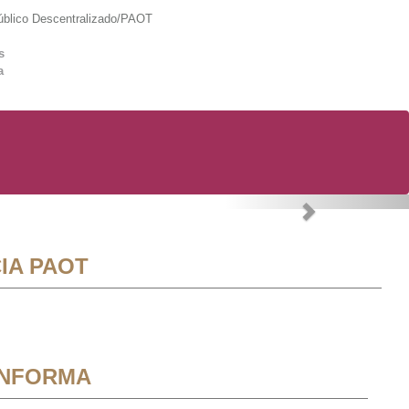
lico Descentralizado/PAOT
s
a
Next
IA PAOT
INFORMA