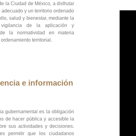
de la Ciudad de México, a disfrutar
 adecuado y un territorio ordenado
llo, salud y bienestar, mediante la
vigilancia de la aplicación y
 de la normatividad en materia
 ordenamiento territorial.
encia e información
ia gubernamental es la obligación
os de hacer pública y accesible la
bre sus actividades y decisiones.
es permitir que los ciudadanos