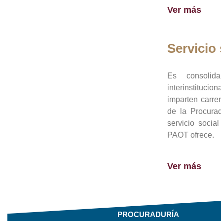
Ver más
Servicio 
Es consolid
interinstituci
imparten carre
de la Procura
servicio socia
PAOT ofrece.
Ver más
PROCURADURÍA