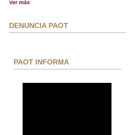
Ver más
DENUNCIA PAOT
PAOT INFORMA