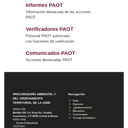
Informes PAOT
Información destacada de las acciones
PAOT
Verificadores PAOT
Personal PAOT autorizado
con funciones de verificación
Comunicados PAOT
Acciones destacadas PAOT
PROCURADURÍA AMBIENTAL Y
Navegación
DEL ORDENAMIENTO
Inicio
TERRITORIAL DE LA CDMX
Denuncia
¿Quiénes somos?
DIRECCIÓN
Micrositios
Medellín 202, Col. Roma Sur, Alcaldía
Comunicados
Cuauhtémoc, C.P. 06700, Ciudad de México
Consejo de Gobierno
WEB E-MAIL
Correo Institucional
TELÉFONO