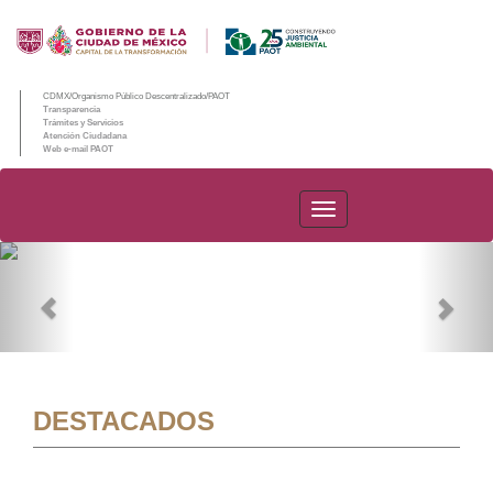
CDMX/Organismo Público Descentralizado/PAOT
Transparencia
Trámites y Servicios
Atención Ciudadana
Web e-mail PAOT
PAOT
Previous
Nex
DESTACADOS