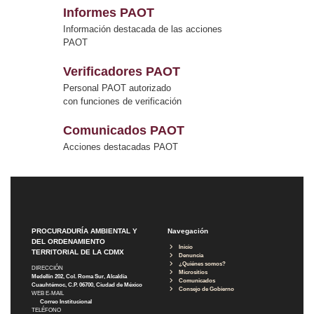
Informes PAOT
Información destacada de las acciones
PAOT
Verificadores PAOT
Personal PAOT autorizado
con funciones de verificación
Comunicados PAOT
Acciones destacadas PAOT
PROCURADURÍA AMBIENTAL Y
Navegación
DEL ORDENAMIENTO
Inicio
TERRITORIAL DE LA CDMX
Denuncia
¿Quiénes somos?
DIRECCIÓN
Micrositios
Medellín 202, Col. Roma Sur, Alcaldía
Comunicados
Cuauhtémoc, C.P. 06700, Ciudad de México
Consejo de Gobierno
WEB E-MAIL
Correo Institucional
TELÉFONO