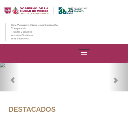
CDMX/Organismo Público Descentralizado/PAOT
Transparencia
Trámites y Servicios
Atención Ciudadana
Web e-mail PAOT
PAOT
Previous
Nex
DESTACADOS