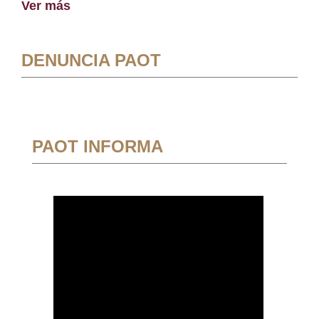
Ver más
DENUNCIA PAOT
PAOT INFORMA