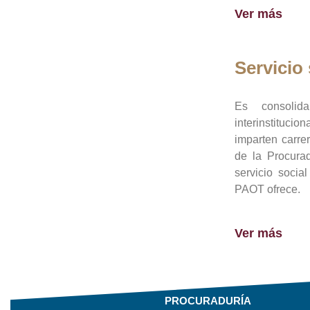
Ver más
Servicio 
Es consolid
interinstituci
imparten carre
de la Procura
servicio socia
PAOT ofrece.
Ver más
PROCURADURÍA