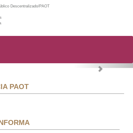
lico Descentralizado/PAOT
s
a
Next
IA PAOT
INFORMA