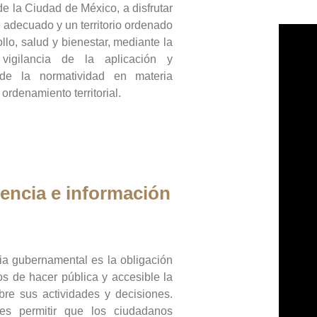
de la Ciudad de México, a disfrutar
 adecuado y un territorio ordenado
llo, salud y bienestar, mediante la
vigilancia de la aplicación y
 de la normatividad en materia
 ordenamiento territorial.
encia e información
ia gubernamental es la obligación
os de hacer pública y accesible la
bre sus actividades y decisiones.
es permitir que los ciudadanos