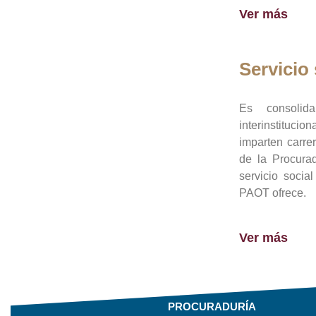
Ver más
Servicio 
Es consolid
interinstituci
imparten carre
de la Procura
servicio socia
PAOT ofrece.
Ver más
PROCURADURÍA