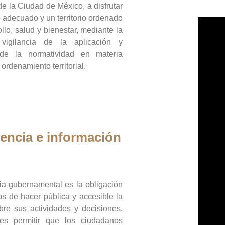
de la Ciudad de México, a disfrutar
 adecuado y un territorio ordenado
llo, salud y bienestar, mediante la
vigilancia de la aplicación y
 de la normatividad en materia
 ordenamiento territorial.
encia e información
ia gubernamental es la obligación
os de hacer pública y accesible la
bre sus actividades y decisiones.
es permitir que los ciudadanos