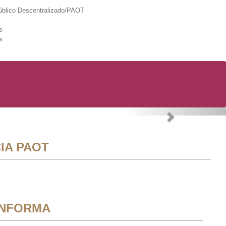
lico Descentralizado/PAOT
s
a
Next
IA PAOT
INFORMA