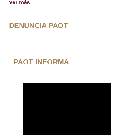
Ver más
DENUNCIA PAOT
PAOT INFORMA