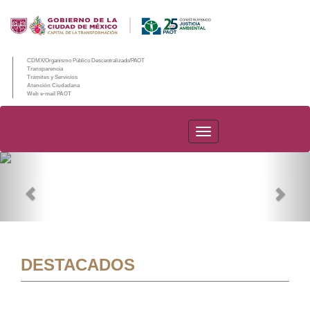
CDMX/Organismo Público Descentralizado/PAOT
Transparencia
Trámites y Servicios
Atención Ciudadana
Web e-mail PAOT
PAOT
Previous
Nex
DESTACADOS