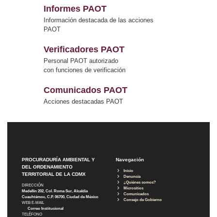
Informes PAOT
Información destacada de las acciones
PAOT
Verificadores PAOT
Personal PAOT autorizado
con funciones de verificación
Comunicados PAOT
Acciones destacadas PAOT
PROCURADURÍA AMBIENTAL Y
Navegación
DEL ORDENAMIENTO
Inicio
TERRITORIAL DE LA CDMX
Denuncia
¿Quiénes somos?
DIRECCIÓN
Micrositios
Medellín 202, Col. Roma Sur, Alcaldía
Comunicados
Cuauhtémoc, C.P. 06700, Ciudad de México
Consejo de Gobierno
WEB E-MAIL
Correo Institucional
TELÉFONO