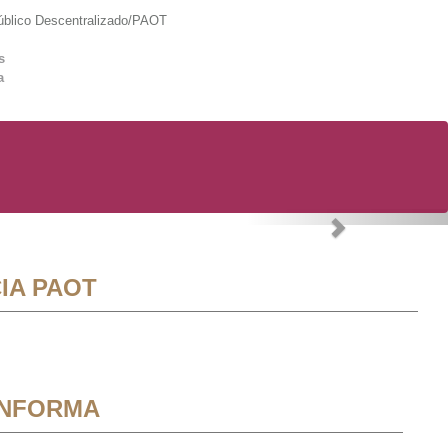
lico Descentralizado/PAOT
s
a
Next
IA PAOT
INFORMA