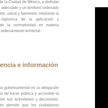
de la Ciudad de México, a disfrutar
 adecuado y un territorio ordenado
llo, salud y bienestar, mediante la
vigilancia de la aplicación y
 de la normatividad en materia
 ordenamiento territorial.
encia e información
ia gubernamental es la obligación
os de hacer pública y accesible la
bre sus actividades y decisiones.
es permitir que los ciudadanos