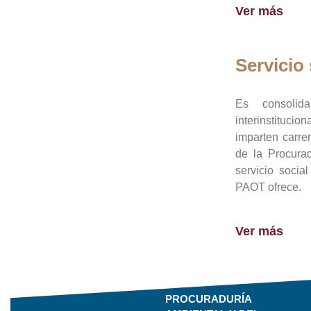
Ver más
Servicio 
Es consolid
interinstituci
imparten carre
de la Procura
servicio socia
PAOT ofrece.
Ver más
PROCURADURÍA