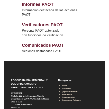
Informes PAOT
Información destacada de las acciones
PAOT
Verificadores PAOT
Personal PAOT autorizado
con funciones de verificación
Comunicados PAOT
Acciones destacadas PAOT
PROCURADURÍA AMBIENTAL Y
Navegación
DEL ORDENAMIENTO
Inicio
TERRITORIAL DE LA CDMX
Denuncia
¿Quiénes somos?
DIRECCIÓN
Micrositios
Medellín 202, Col. Roma Sur, Alcaldía
Comunicados
Cuauhtémoc, C.P. 06700, Ciudad de México
Consejo de Gobierno
WEB E-MAIL
Correo Institucional
TELÉFONO