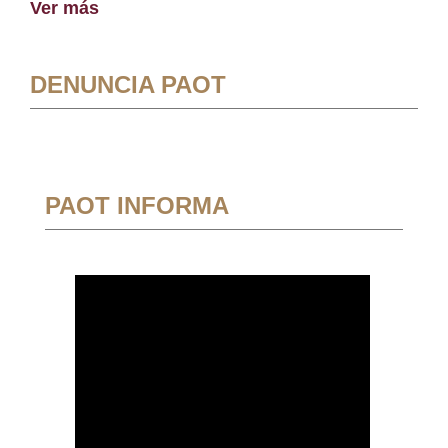
Ver más
DENUNCIA PAOT
PAOT INFORMA