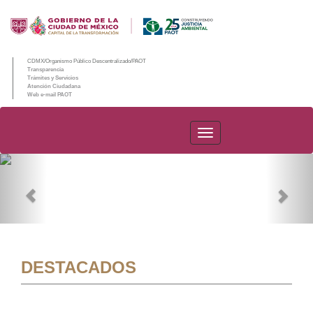
CDMX/Organismo Público Descentralizado/PAOT
Transparencia
Trámites y Servicios
Atención Ciudadana
Web e-mail PAOT
PAOT
Previous
Nex
DESTACADOS