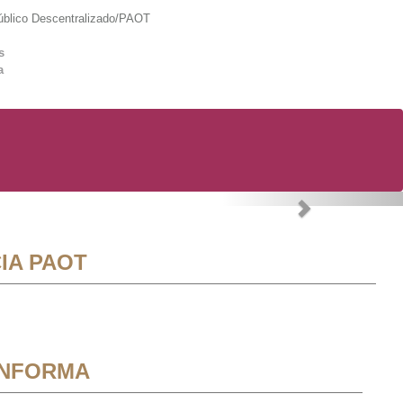
lico Descentralizado/PAOT
s
a
Next
IA PAOT
INFORMA