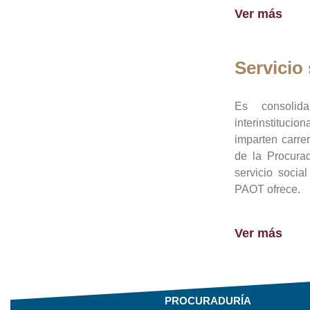
Ver más
Servicio 
Es consolid
interinstituci
imparten carre
de la Procura
servicio socia
PAOT ofrece.
Ver más
PROCURADURÍA