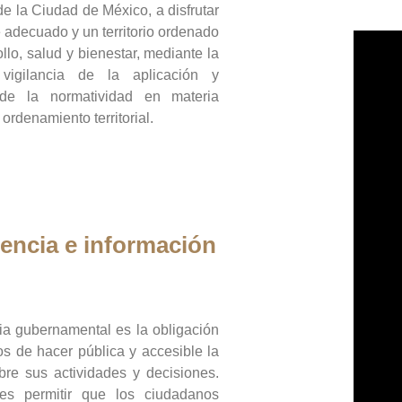
de la Ciudad de México, a disfrutar
 adecuado y un territorio ordenado
llo, salud y bienestar, mediante la
vigilancia de la aplicación y
 de la normatividad en materia
 ordenamiento territorial.
encia e información
ia gubernamental es la obligación
os de hacer pública y accesible la
bre sus actividades y decisiones.
es permitir que los ciudadanos