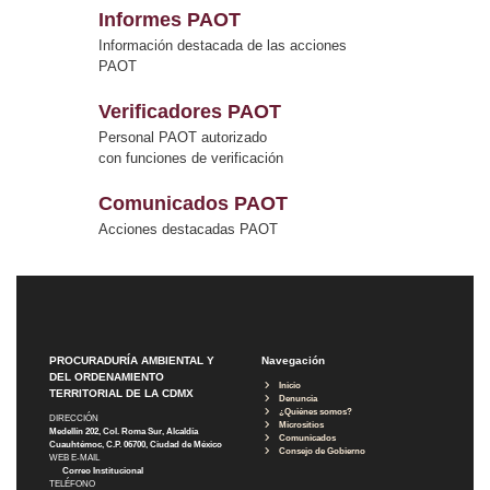
Informes PAOT
Información destacada de las acciones
PAOT
Verificadores PAOT
Personal PAOT autorizado
con funciones de verificación
Comunicados PAOT
Acciones destacadas PAOT
PROCURADURÍA AMBIENTAL Y
Navegación
DEL ORDENAMIENTO
Inicio
TERRITORIAL DE LA CDMX
Denuncia
¿Quiénes somos?
DIRECCIÓN
Micrositios
Medellín 202, Col. Roma Sur, Alcaldía
Comunicados
Cuauhtémoc, C.P. 06700, Ciudad de México
Consejo de Gobierno
WEB E-MAIL
Correo Institucional
TELÉFONO