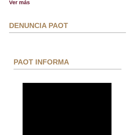
Ver más
DENUNCIA PAOT
PAOT INFORMA