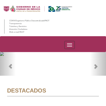
CDMX/Organismo Público Descentralizado/PAOT
Transparencia
Trámites y Servicios
Atención Ciudadana
Web e-mail PAOT
PAOT
Previous
Nex
DESTACADOS