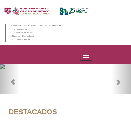
CDMX/Organismo Público Descentralizado/PAOT
Transparencia
Trámites y Servicios
Atención Ciudadana
Web e-mail PAOT
PAOT
Previous
Nex
DESTACADOS