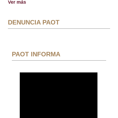
Ver más
DENUNCIA PAOT
PAOT INFORMA