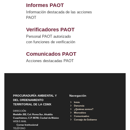
Informes PAOT
Información destacada de las acciones
PAOT
Verificadores PAOT
Personal PAOT autorizado
con funciones de verificación
Comunicados PAOT
Acciones destacadas PAOT
PROCURADURÍA AMBIENTAL Y
Navegación
DEL ORDENAMIENTO
Inicio
TERRITORIAL DE LA CDMX
Denuncia
¿Quiénes somos?
DIRECCIÓN
Micrositios
Medellín 202, Col. Roma Sur, Alcaldía
Comunicados
Cuauhtémoc, C.P. 06700, Ciudad de México
Consejo de Gobierno
WEB E-MAIL
Correo Institucional
TELÉFONO