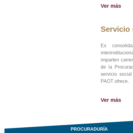
Ver más
Servicio 
Es consolid
interinstituci
imparten carre
de la Procura
servicio socia
PAOT ofrece.
Ver más
PROCURADURÍA