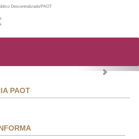
lico Descentralizado/PAOT
s
a
Next
IA PAOT
INFORMA