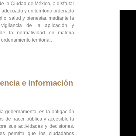
de la Ciudad de México, a disfrutar
 adecuado y un territorio ordenado
llo, salud y bienestar, mediante la
vigilancia de la aplicación y
 de la normatividad en materia
 ordenamiento territorial.
encia e información
ia gubernamental es la obligación
os de hacer pública y accesible la
bre sus actividades y decisiones.
es permitir que los ciudadanos