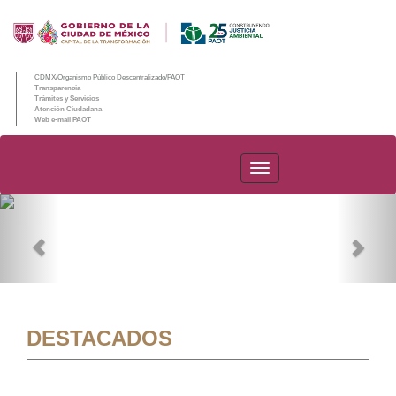
CDMX/Organismo Público Descentralizado/PAOT
Transparencia
Trámites y Servicios
Atención Ciudadana
Web e-mail PAOT
PAOT
Previous
Nex
DESTACADOS