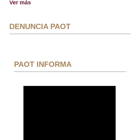
Ver más
DENUNCIA PAOT
PAOT INFORMA