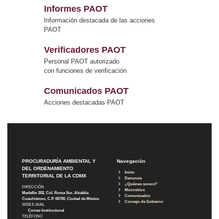
Informes PAOT
Información destacada de las acciones
PAOT
Verificadores PAOT
Personal PAOT autorizado
con funciones de verificación
Comunicados PAOT
Acciones destacadas PAOT
PROCURADURÍA AMBIENTAL Y
Navegación
DEL ORDENAMIENTO
Inicio
TERRITORIAL DE LA CDMX
Denuncia
¿Quiénes somos?
DIRECCIÓN
Micrositios
Medellín 202, Col. Roma Sur, Alcaldía
Comunicados
Cuauhtémoc, C.P. 06700, Ciudad de México
Consejo de Gobierno
WEB E-MAIL
Correo Institucional
TELÉFONO