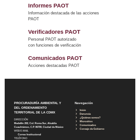
Informes PAOT
Información destacada de las acciones
PAOT
Verificadores PAOT
Personal PAOT autorizado
con funciones de verificación
Comunicados PAOT
Acciones destacadas PAOT
PROCURADURÍA AMBIENTAL Y
Navegación
DEL ORDENAMIENTO
Inicio
TERRITORIAL DE LA CDMX
Denuncia
¿Quiénes somos?
DIRECCIÓN
Micrositios
Medellín 202, Col. Roma Sur, Alcaldía
Comunicados
Cuauhtémoc, C.P. 06700, Ciudad de México
Consejo de Gobierno
WEB E-MAIL
Correo Institucional
TELÉFONO