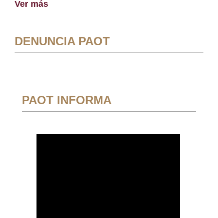
Ver más
DENUNCIA PAOT
PAOT INFORMA