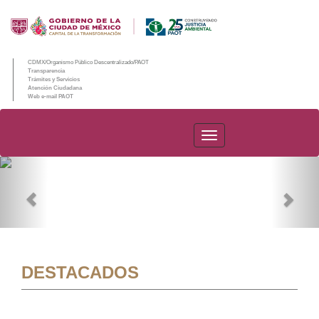
CDMX/Organismo Público Descentralizado/PAOT
Transparencia
Trámites y Servicios
Atención Ciudadana
Web e-mail PAOT
PAOT
Previous
Nex
DESTACADOS