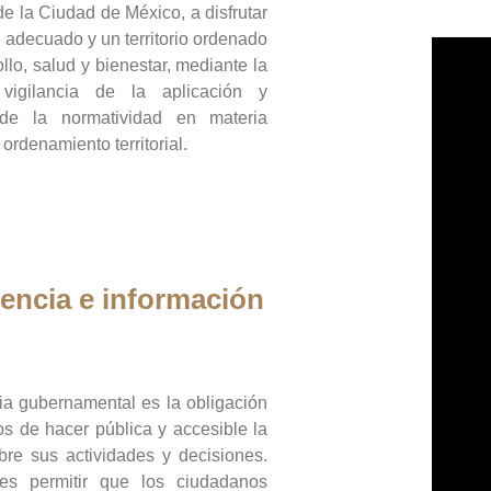
de la Ciudad de México, a disfrutar
 adecuado y un territorio ordenado
llo, salud y bienestar, mediante la
vigilancia de la aplicación y
 de la normatividad en materia
 ordenamiento territorial.
encia e información
ia gubernamental es la obligación
os de hacer pública y accesible la
bre sus actividades y decisiones.
es permitir que los ciudadanos