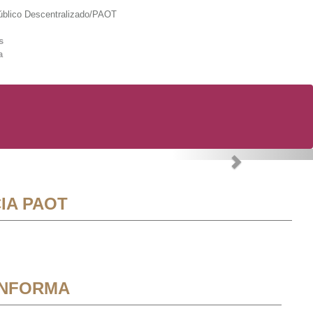
lico Descentralizado/PAOT
s
a
Next
IA PAOT
INFORMA