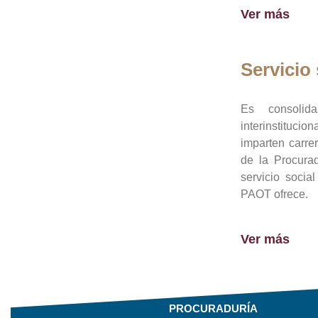
Ver más
Servicio 
Es consolid
interinstituci
imparten carre
de la Procura
servicio socia
PAOT ofrece.
Ver más
PROCURADURÍA