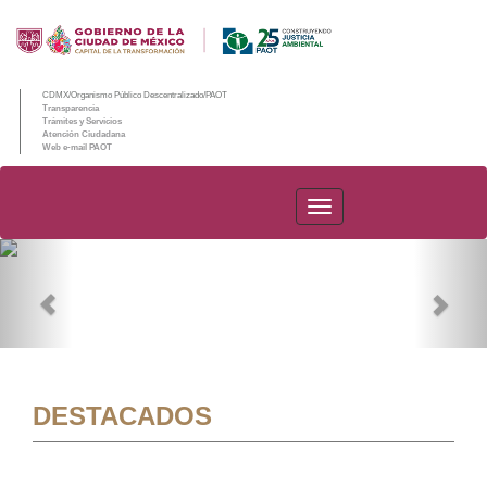
CDMX/Organismo Público Descentralizado/PAOT
Transparencia
Trámites y Servicios
Atención Ciudadana
Web e-mail PAOT
PAOT
Previous
Nex
DESTACADOS