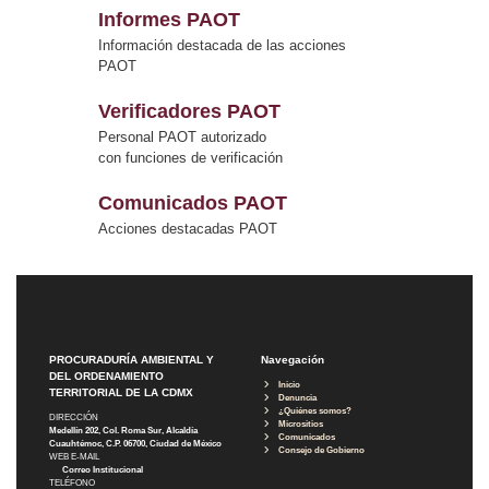
Informes PAOT
Información destacada de las acciones
PAOT
Verificadores PAOT
Personal PAOT autorizado
con funciones de verificación
Comunicados PAOT
Acciones destacadas PAOT
PROCURADURÍA AMBIENTAL Y
Navegación
DEL ORDENAMIENTO
Inicio
TERRITORIAL DE LA CDMX
Denuncia
¿Quiénes somos?
DIRECCIÓN
Micrositios
Medellín 202, Col. Roma Sur, Alcaldía
Comunicados
Cuauhtémoc, C.P. 06700, Ciudad de México
Consejo de Gobierno
WEB E-MAIL
Correo Institucional
TELÉFONO