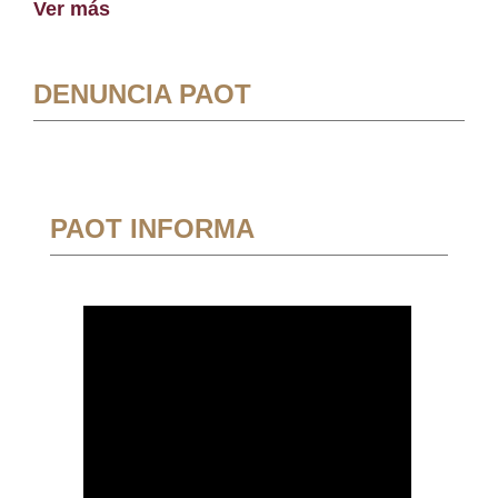
Ver más
DENUNCIA PAOT
PAOT INFORMA