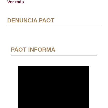
Ver más
DENUNCIA PAOT
PAOT INFORMA