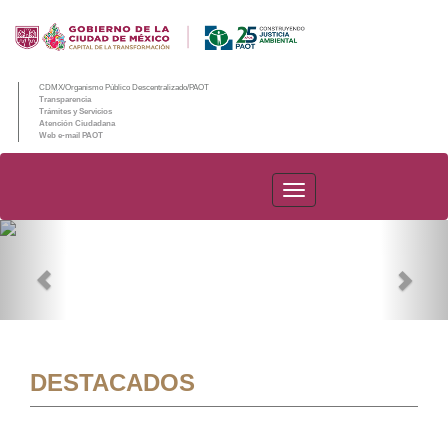
CDMX/Organismo Público Descentralizado/PAOT
Transparencia
Trámites y Servicios
Atención Ciudadana
Web e-mail PAOT
PAOT
Previous
Nex
DESTACADOS