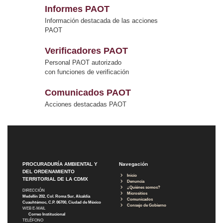
Informes PAOT
Información destacada de las acciones
PAOT
Verificadores PAOT
Personal PAOT autorizado
con funciones de verificación
Comunicados PAOT
Acciones destacadas PAOT
PROCURADURÍA AMBIENTAL Y
Navegación
DEL ORDENAMIENTO
Inicio
TERRITORIAL DE LA CDMX
Denuncia
¿Quiénes somos?
DIRECCIÓN
Micrositios
Medellín 202, Col. Roma Sur, Alcaldía
Comunicados
Cuauhtémoc, C.P. 06700, Ciudad de México
Consejo de Gobierno
WEB E-MAIL
Correo Institucional
TELÉFONO