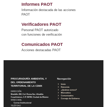
Informes PAOT
Información destacada de las acciones
PAOT
Verificadores PAOT
Personal PAOT autorizado
con funciones de verificación
Comunicados PAOT
Acciones destacadas PAOT
PROCURADURÍA AMBIENTAL Y
Navegación
DEL ORDENAMIENTO
Inicio
TERRITORIAL DE LA CDMX
Denuncia
¿Quiénes somos?
DIRECCIÓN
Micrositios
Medellín 202, Col. Roma Sur, Alcaldía
Comunicados
Cuauhtémoc, C.P. 06700, Ciudad de México
Consejo de Gobierno
WEB E-MAIL
Correo Institucional
TELÉFONO