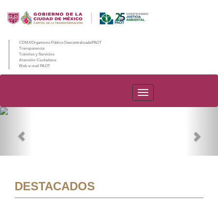
CDMX/Organismo Público Descentralizado/PAOT
Transparencia
Trámites y Servicios
Atención Ciudadana
Web e-mail PAOT
PAOT
Previous
Nex
DESTACADOS