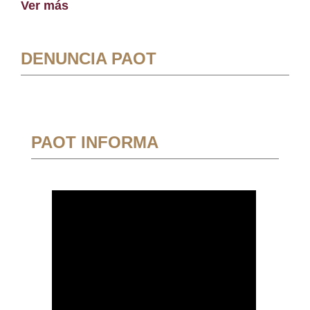
Ver más
DENUNCIA PAOT
PAOT INFORMA