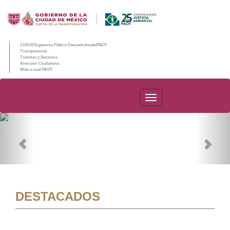
CDMX/Organismo Público Descentralizado/PAOT
Transparencia
Trámites y Servicios
Atención Ciudadana
Web e-mail PAOT
PAOT
Previous
Nex
DESTACADOS