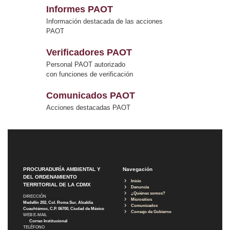
Informes PAOT
Información destacada de las acciones
PAOT
Verificadores PAOT
Personal PAOT autorizado
con funciones de verificación
Comunicados PAOT
Acciones destacadas PAOT
PROCURADURÍA AMBIENTAL Y
Navegación
DEL ORDENAMIENTO
Inicio
TERRITORIAL DE LA CDMX
Denuncia
¿Quiénes somos?
DIRECCIÓN
Micrositios
Medellín 202, Col. Roma Sur, Alcaldía
Comunicados
Cuauhtémoc, C.P. 06700, Ciudad de México
Consejo de Gobierno
WEB E-MAIL
Correo Institucional
TELÉFONO