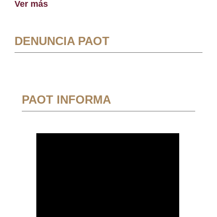
Ver más
DENUNCIA PAOT
PAOT INFORMA