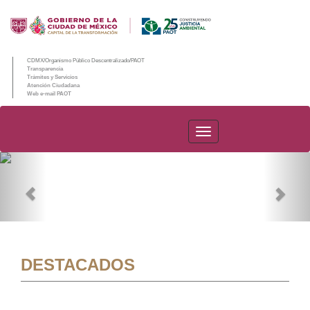
CDMX/Organismo Público Descentralizado/PAOT
Transparencia
Trámites y Servicios
Atención Ciudadana
Web e-mail PAOT
PAOT
Previous
Nex
DESTACADOS