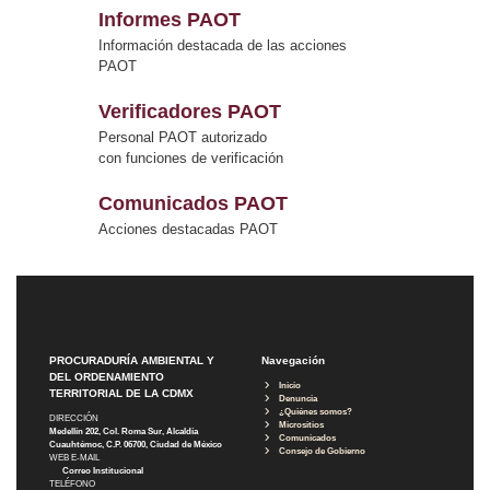
Informes PAOT
Información destacada de las acciones
PAOT
Verificadores PAOT
Personal PAOT autorizado
con funciones de verificación
Comunicados PAOT
Acciones destacadas PAOT
PROCURADURÍA AMBIENTAL Y
Navegación
DEL ORDENAMIENTO
Inicio
TERRITORIAL DE LA CDMX
Denuncia
¿Quiénes somos?
DIRECCIÓN
Micrositios
Medellín 202, Col. Roma Sur, Alcaldía
Comunicados
Cuauhtémoc, C.P. 06700, Ciudad de México
Consejo de Gobierno
WEB E-MAIL
Correo Institucional
TELÉFONO