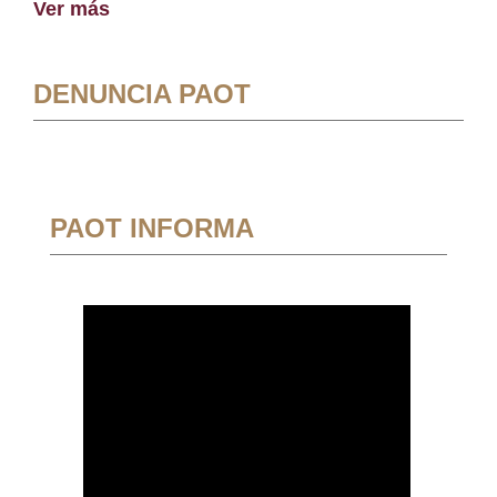
Ver más
DENUNCIA PAOT
PAOT INFORMA