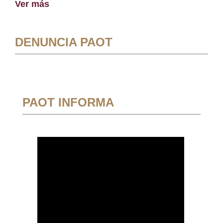
Ver más
DENUNCIA PAOT
PAOT INFORMA