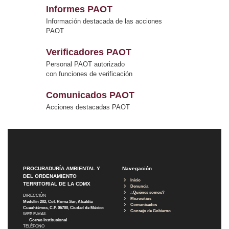
Informes PAOT
Información destacada de las acciones
PAOT
Verificadores PAOT
Personal PAOT autorizado
con funciones de verificación
Comunicados PAOT
Acciones destacadas PAOT
PROCURADURÍA AMBIENTAL Y
Navegación
DEL ORDENAMIENTO
Inicio
TERRITORIAL DE LA CDMX
Denuncia
¿Quiénes somos?
DIRECCIÓN
Micrositios
Medellín 202, Col. Roma Sur, Alcaldía
Comunicados
Cuauhtémoc, C.P. 06700, Ciudad de México
Consejo de Gobierno
WEB E-MAIL
Correo Institucional
TELÉFONO