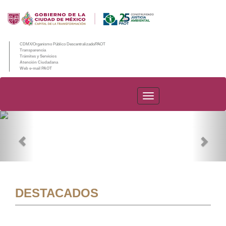
CDMX/Organismo Público Descentralizado/PAOT
Transparencia
Trámites y Servicios
Atención Ciudadana
Web e-mail PAOT
PAOT
Previous
Nex
DESTACADOS