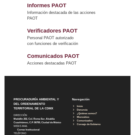
Informes PAOT
Información destacada de las acciones
PAOT
Verificadores PAOT
Personal PAOT autorizado
con funciones de verificación
Comunicados PAOT
Acciones destacadas PAOT
PROCURADURÍA AMBIENTAL Y
Navegación
DEL ORDENAMIENTO
Inicio
TERRITORIAL DE LA CDMX
Denuncia
¿Quiénes somos?
DIRECCIÓN
Micrositios
Medellín 202, Col. Roma Sur, Alcaldía
Comunicados
Cuauhtémoc, C.P. 06700, Ciudad de México
Consejo de Gobierno
WEB E-MAIL
Correo Institucional
TELÉFONO