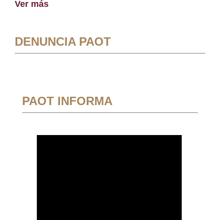
Ver más
DENUNCIA PAOT
PAOT INFORMA