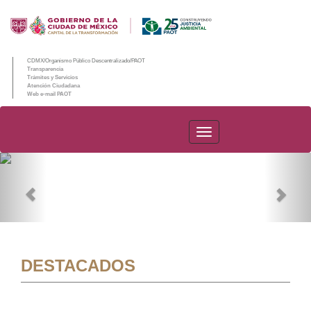
CDMX/Organismo Público Descentralizado/PAOT
Transparencia
Trámites y Servicios
Atención Ciudadana
Web e-mail PAOT
PAOT
Previous
Nex
DESTACADOS