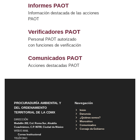
Informes PAOT
Información destacada de las acciones
PAOT
Verificadores PAOT
Personal PAOT autorizado
con funciones de verificación
Comunicados PAOT
Acciones destacadas PAOT
PROCURADURÍA AMBIENTAL Y
Navegación
DEL ORDENAMIENTO
Inicio
TERRITORIAL DE LA CDMX
Denuncia
¿Quiénes somos?
DIRECCIÓN
Micrositios
Medellín 202, Col. Roma Sur, Alcaldía
Comunicados
Cuauhtémoc, C.P. 06700, Ciudad de México
Consejo de Gobierno
WEB E-MAIL
Correo Institucional
TELÉFONO