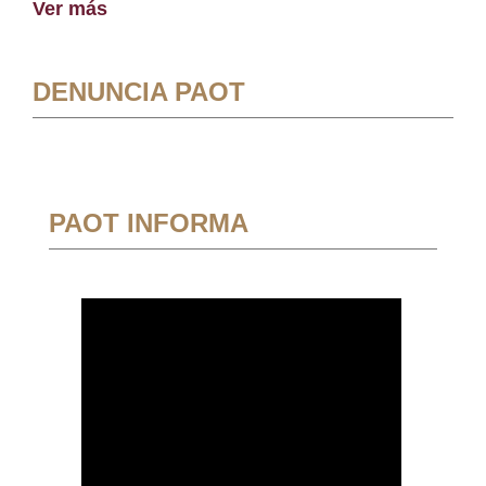
Ver más
DENUNCIA PAOT
PAOT INFORMA