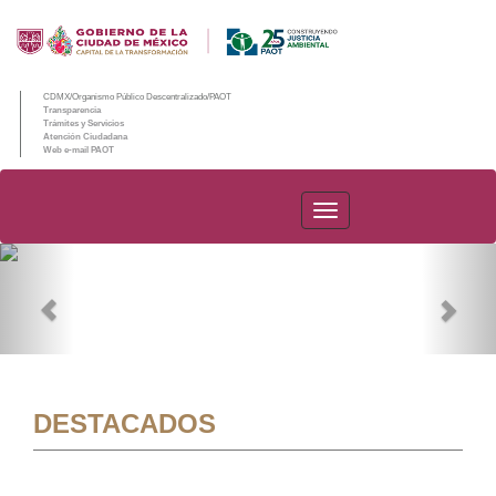
CDMX/Organismo Público Descentralizado/PAOT
Transparencia
Trámites y Servicios
Atención Ciudadana
Web e-mail PAOT
PAOT
Previous
Nex
DESTACADOS