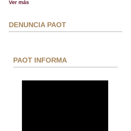
Ver más
DENUNCIA PAOT
PAOT INFORMA