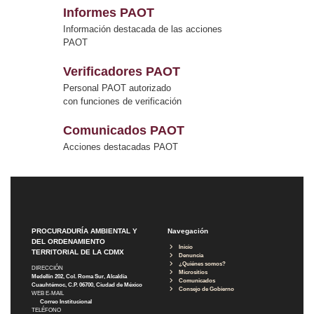
Informes PAOT
Información destacada de las acciones
PAOT
Verificadores PAOT
Personal PAOT autorizado
con funciones de verificación
Comunicados PAOT
Acciones destacadas PAOT
PROCURADURÍA AMBIENTAL Y
Navegación
DEL ORDENAMIENTO
Inicio
TERRITORIAL DE LA CDMX
Denuncia
¿Quiénes somos?
DIRECCIÓN
Micrositios
Medellín 202, Col. Roma Sur, Alcaldía
Comunicados
Cuauhtémoc, C.P. 06700, Ciudad de México
Consejo de Gobierno
WEB E-MAIL
Correo Institucional
TELÉFONO