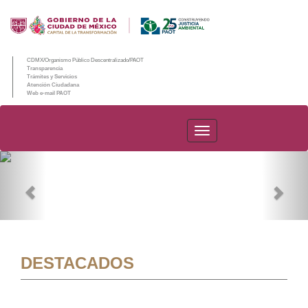
CDMX/Organismo Público Descentralizado/PAOT
Transparencia
Trámites y Servicios
Atención Ciudadana
Web e-mail PAOT
PAOT
Previous
Nex
DESTACADOS