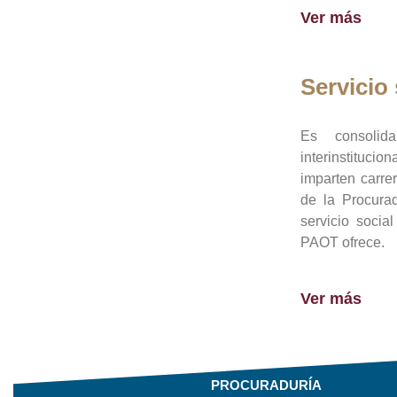
Ver más
Servicio 
Es consolid
interinstituci
imparten carre
de la Procura
servicio socia
PAOT ofrece.
Ver más
PROCURADURÍA