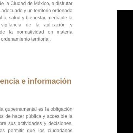
de la Ciudad de México, a disfrutar
 adecuado y un territorio ordenado
llo, salud y bienestar, mediante la
vigilancia de la aplicación y
 de la normatividad en materia
 ordenamiento territorial.
encia e información
ia gubernamental es la obligación
os de hacer pública y accesible la
bre sus actividades y decisiones.
es permitir que los ciudadanos