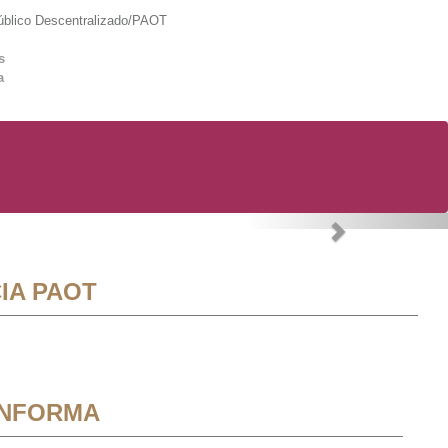
lico Descentralizado/PAOT
s
a
Next
IA PAOT
INFORMA