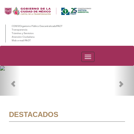
CDMX/Organismo Público Descentralizado/PAOT
Transparencia
Trámites y Servicios
Atención Ciudadana
Web e-mail PAOT
PAOT
Previous
Nex
DESTACADOS