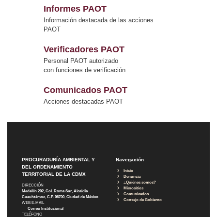
Informes PAOT
Información destacada de las acciones
PAOT
Verificadores PAOT
Personal PAOT autorizado
con funciones de verificación
Comunicados PAOT
Acciones destacadas PAOT
PROCURADURÍA AMBIENTAL Y
Navegación
DEL ORDENAMIENTO
Inicio
TERRITORIAL DE LA CDMX
Denuncia
¿Quiénes somos?
DIRECCIÓN
Micrositios
Medellín 202, Col. Roma Sur, Alcaldía
Comunicados
Cuauhtémoc, C.P. 06700, Ciudad de México
Consejo de Gobierno
WEB E-MAIL
Correo Institucional
TELÉFONO