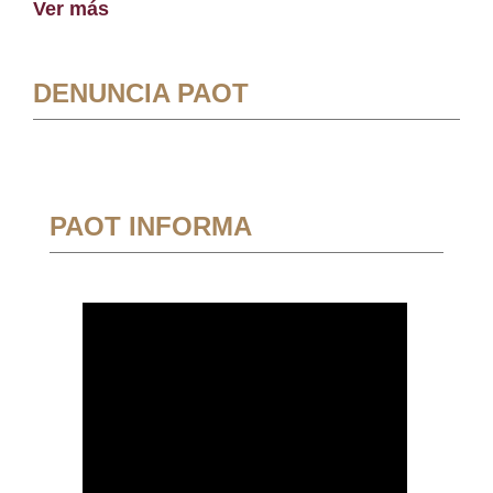
Ver más
DENUNCIA PAOT
PAOT INFORMA