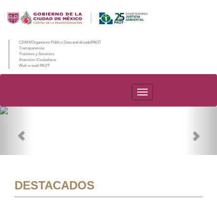
CDMX/Organismo Público Descentralizado/PAOT
Transparencia
Trámites y Servicios
Atención Ciudadana
Web e-mail PAOT
PAOT
Previous
Nex
DESTACADOS