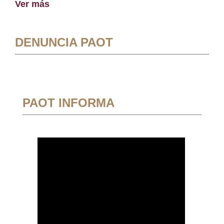
Ver más
DENUNCIA PAOT
PAOT INFORMA