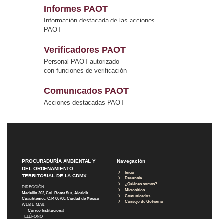
Informes PAOT
Información destacada de las acciones
PAOT
Verificadores PAOT
Personal PAOT autorizado
con funciones de verificación
Comunicados PAOT
Acciones destacadas PAOT
PROCURADURÍA AMBIENTAL Y
Navegación
DEL ORDENAMIENTO
Inicio
TERRITORIAL DE LA CDMX
Denuncia
¿Quiénes somos?
DIRECCIÓN
Micrositios
Medellín 202, Col. Roma Sur, Alcaldía
Comunicados
Cuauhtémoc, C.P. 06700, Ciudad de México
Consejo de Gobierno
WEB E-MAIL
Correo Institucional
TELÉFONO