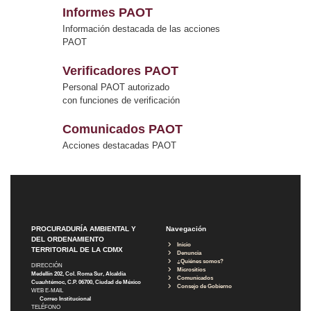
Informes PAOT
Información destacada de las acciones
PAOT
Verificadores PAOT
Personal PAOT autorizado
con funciones de verificación
Comunicados PAOT
Acciones destacadas PAOT
PROCURADURÍA AMBIENTAL Y
Navegación
DEL ORDENAMIENTO
Inicio
TERRITORIAL DE LA CDMX
Denuncia
¿Quiénes somos?
DIRECCIÓN
Micrositios
Medellín 202, Col. Roma Sur, Alcaldía
Comunicados
Cuauhtémoc, C.P. 06700, Ciudad de México
Consejo de Gobierno
WEB E-MAIL
Correo Institucional
TELÉFONO