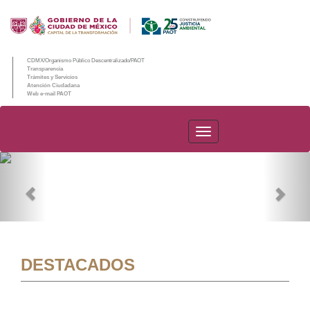
CDMX/Organismo Público Descentralizado/PAOT
Transparencia
Trámites y Servicios
Atención Ciudadana
Web e-mail PAOT
PAOT
Previous
Nex
DESTACADOS