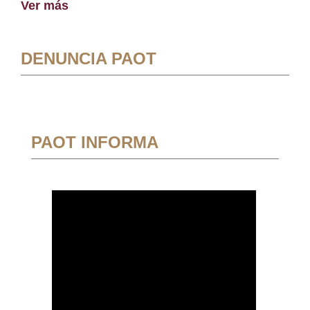
Ver más
DENUNCIA PAOT
PAOT INFORMA