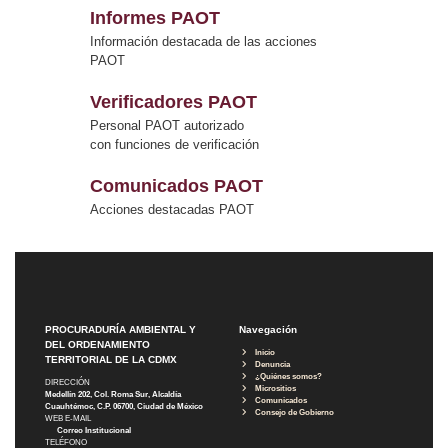
Informes PAOT
Información destacada de las acciones
PAOT
Verificadores PAOT
Personal PAOT autorizado
con funciones de verificación
Comunicados PAOT
Acciones destacadas PAOT
PROCURADURÍA AMBIENTAL Y
Navegación
DEL ORDENAMIENTO
Inicio
TERRITORIAL DE LA CDMX
Denuncia
¿Quiénes somos?
DIRECCIÓN
Micrositios
Medellín 202, Col. Roma Sur, Alcaldía
Comunicados
Cuauhtémoc, C.P. 06700, Ciudad de México
Consejo de Gobierno
WEB E-MAIL
Correo Institucional
TELÉFONO