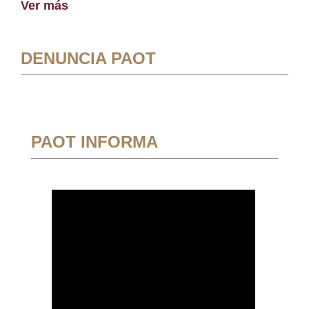
Ver más
DENUNCIA PAOT
PAOT INFORMA