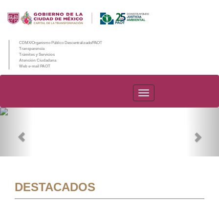
CDMX/Organismo Público Descentralizado/PAOT
Transparencia
Trámites y Servicios
Atención Ciudadana
Web e-mail PAOT
PAOT
Previous
Nex
DESTACADOS