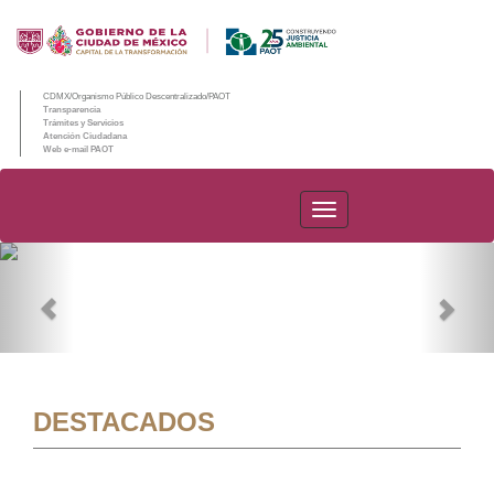
CDMX/Organismo Público Descentralizado/PAOT
Transparencia
Trámites y Servicios
Atención Ciudadana
Web e-mail PAOT
PAOT
Previous
Nex
DESTACADOS