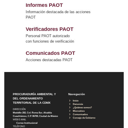
Informes PAOT
Información destacada de las acciones
PAOT
Verificadores PAOT
Personal PAOT autorizado
con funciones de verificación
Comunicados PAOT
Acciones destacadas PAOT
PROCURADURÍA AMBIENTAL Y
Navegación
DEL ORDENAMIENTO
Inicio
TERRITORIAL DE LA CDMX
Denuncia
¿Quiénes somos?
DIRECCIÓN
Micrositios
Medellín 202, Col. Roma Sur, Alcaldía
Comunicados
Cuauhtémoc, C.P. 06700, Ciudad de México
Consejo de Gobierno
WEB E-MAIL
Correo Institucional
TELÉFONO