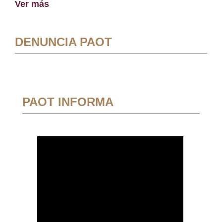
Ver más
DENUNCIA PAOT
PAOT INFORMA