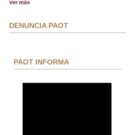
Ver más
DENUNCIA PAOT
PAOT INFORMA