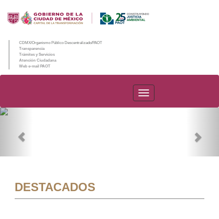
CDMX/Organismo Público Descentralizado/PAOT
Transparencia
Trámites y Servicios
Atención Ciudadana
Web e-mail PAOT
PAOT
Previous
Nex
DESTACADOS