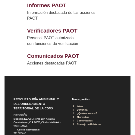
Informes PAOT
Información destacada de las acciones
PAOT
Verificadores PAOT
Personal PAOT autorizado
con funciones de verificación
Comunicados PAOT
Acciones destacadas PAOT
PROCURADURÍA AMBIENTAL Y
Navegación
DEL ORDENAMIENTO
Inicio
TERRITORIAL DE LA CDMX
Denuncia
¿Quiénes somos?
DIRECCIÓN
Micrositios
Medellín 202, Col. Roma Sur, Alcaldía
Comunicados
Cuauhtémoc, C.P. 06700, Ciudad de México
Consejo de Gobierno
WEB E-MAIL
Correo Institucional
TELÉFONO